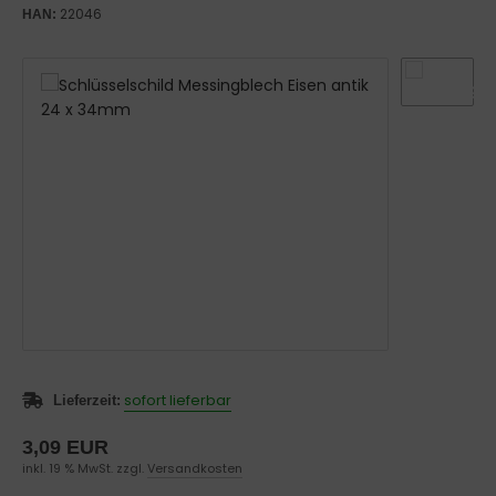
rsten - Schleifmittel
22046
HAN:
iefschlitz
rklopfer
rklingel
oßgriffe
rriegel
nder
hiebetürmuscheln
mmertürgarnituren
sofort lieferbar
Lieferzeit:
3,09 EUR
inkl. 19 % MwSt. zzgl.
Versandkosten