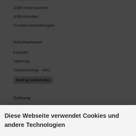
AGB Verbraucher
AGB Händler
Cookie Einstellungen
Informationen
Kontakt
Sitemap
Türbeschlag - ABC
Vertrag widerrufen
Zahlung
Diese Webseite verwendet Cookies und
andere Technologien
Versand