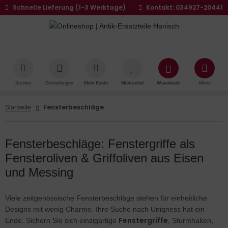
Schnelle Lieferung (1-3 Werktage)
Kontakt: 034927-20441
ALLES ANZEIGEN AUS TÜRBESCHLÄGE
ALLES ANZEIGEN AUS MÖBELBESCHLÄGE -
ALLES ANZEIGEN AUS HOLZOBERFLÄCHEN -
ALLES ANZEIGEN AUS LEISTEN
ALLES ANZEIGEN AUS HOLZAUFSÄTZE
ALLES ANZEIGEN AUS UHRENERSATZTEILE
ALLES ANZEIGEN AUS KAPITELLE
ALLES ANZEIGEN AUS MÖBELFÜSSE
ITGENÖSSISCH UND ANTIK
ODUKTE
ückerpaare
lz
iegel - Schränke
lzaufsatz
lz
uis Philippe
Suchen
Einstellungen
Mein Konto
Merkzettel
Warenkorb
Menü
gendstil - Art Déco
tikwachs
rknöpfe
ssing
ssel - Stühle
rentürme
ssing
t Déco - Barock
Fensterbeschläge
Startseite
ünderzeit
e - Lasuren
rschilder
nster - Türen
rteile
uis-Philippe - Biedermeier - Bäuerlich
tuschiermaterial
Fensterbeschläge: Fenstergriffe als
ückerrosetten
behör
Fensteroliven & Griffoliven aus Eisen
uis-Seize - Empire - Barock
eidefarbe - Parkettlacke - Beize
und Messing
-Riegel
erbeschläge
ellack - Spiritus - Polierwatte
hlüsselrosetten
Viele zeitgenössische Fensterbeschläge stehen für einheitliche
llgriffe - Knöpfe - Rosetten - Porzellanschilder -
im - Holzwurmtod - Kitt - Abbeizer - Pflegemittel
Designs mit wenig Charme. Ihre Suche nach Uniqness hat ein
hlossbuchsen
cherheitsgarnituren
Fenstergriffe
Ende. Sichern Sie sich einzigartige
, Sturmhaken,
sten - Schleifmittel