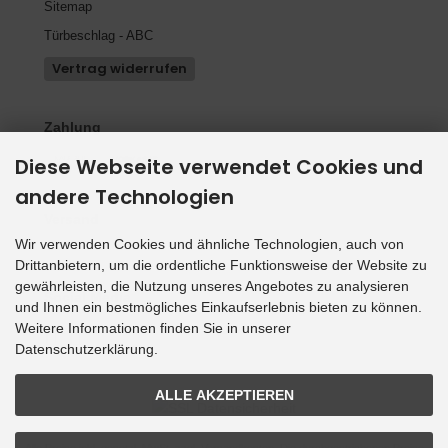
Sitemap
Türbeschlag - ABC
Vertrag widerrufen
Zahlung
Diese Webseite verwendet Cookies und
andere Technologien
Versand
Wir verwenden Cookies und ähnliche Technologien, auch von
Drittanbietern, um die ordentliche Funktionsweise der Website zu
gewährleisten, die Nutzung unseres Angebotes zu analysieren
Social Media
und Ihnen ein bestmögliches Einkaufserlebnis bieten zu können.
Weitere Informationen finden Sie in unserer
Datenschutzerklärung.
ALLE AKZEPTIEREN
Alle Preise inkl. gesetzl. MwSt. zzgl.
Versandkosten
. Die durchgestrichenen Preise