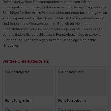
Reiber
und weitere Fensterladenhalter im antiken Stil, die
belbeschläge-technisch
efschlitz
Funktionalität und Individualität vereinen. Entdecken Sie passende
Beschläge für Ihre Art zu Wohnen ohne auf neue beziehungsweise
rklopfer
energiesparende Fenster zu verzichten. In Bezug auf Materialität
sind Ihnen keine Grenzen gesetzt. Egal ob für Holz- oder
rklingel
Kunststofffenster oder im nachhinein angebrachte Fensterläden:
Bei uns finden Sie verschließbare
Fensterbeschläge
in stilvoller
oßgriffe
Aufmachung. Die filigran gearbeiteten Beschläge sind echte
Hingucker.
rriegel
nder
Weitere Unterkategorien:
hiebetürmuscheln
mmertürgarnituren
Fenstergriffe
Fensterreiber