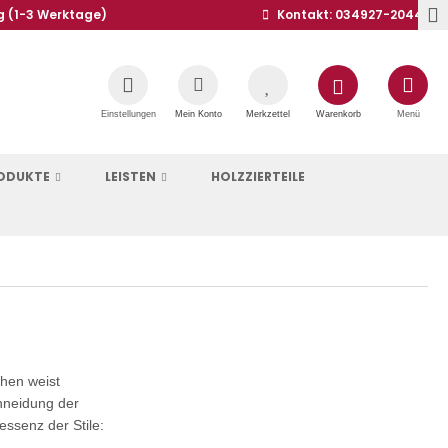
g (1-3 Werktage)
Kontakt: 034927-20441
Einstellungen
Mein Konto
Merkzettel
Warenkorb
Menü
RODUKTE
LEISTEN
HOLZZIERTEILE
chen weist
chneidung der
essenz der Stile: