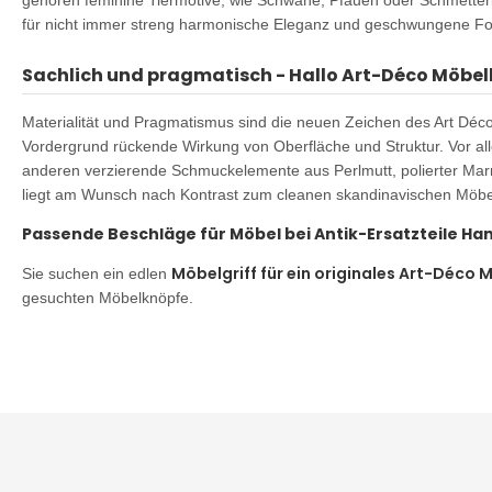
gehören feminine Tiermotive, wie Schwäne, Pfauen oder Schmette
für nicht immer streng harmonische Eleganz und geschwungene F
Sachlich und pragmatisch - Hallo Art-Déco Möbe
Materialität und Pragmatismus sind die neuen Zeichen des Art Décos
Vordergrund rückende Wirkung von Oberfläche und Struktur. Vor al
anderen verzierende Schmuckelemente aus Perlmutt, polierter Marm
liegt am Wunsch nach Kontrast zum cleanen skandinavischen Möbelsti
Passende Beschläge für Möbel bei Antik-Ersatzteile Ha
Möbelgriff für ein originales Art-Déco 
Sie suchen ein edlen
gesuchten Möbelknöpfe.