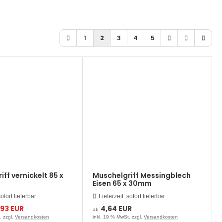
1
2
3
4
5
ff vernickelt 85 x
Muschelgriff Messingblech
Eisen 65 x 30mm
ofort lieferbar
Lieferzeit:
sofort lieferbar
,93 EUR
4,64 EUR
ab
. zzgl.
Versandkosten
inkl. 19 % MwSt. zzgl.
Versandkosten