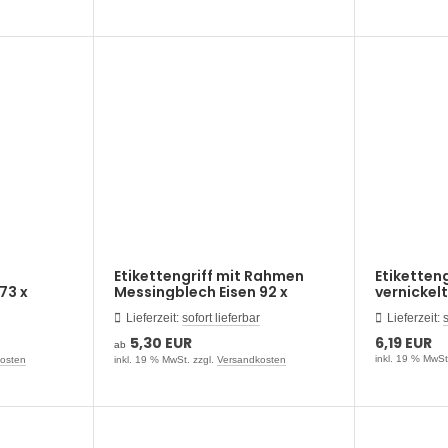
Etikettengriff mit Rahmen
Etiketten
73 x
Messingblech Eisen 92 x
vernickel
38mm
Lieferzeit:
sofort lieferbar
Lieferzeit:
s
5,30 EUR
6,19 EUR
ab
inkl. 19 % MwSt
osten
inkl. 19 % MwSt. zzgl.
Versandkosten