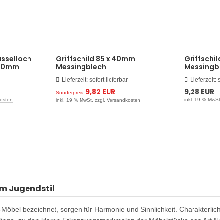
üsselloch
Griffschild 85 x 40mm
Griffschil
 40mm
Messingblech
Messingb
Lieferzeit:
sofort lieferbar
Lieferzeit:
s
9,82 EUR
9,28 EUR
Sonderpreis
osten
inkl. 19 % MwSt
inkl. 19 % MwSt. zzgl.
Versandkosten
im Jugendstil
-Möbel bezeichnet, sorgen für Harmonie und Sinnlichkeit. Charakterlic