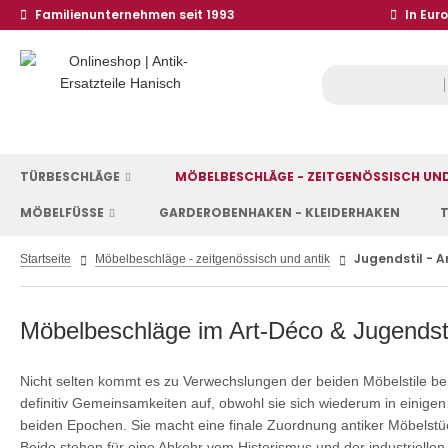
Familienunternehmen seit 1993
In Eur
TÜRBESCHLÄGE
MÖBELBESCHLÄGE - ZEITGENÖSSISCH UN
MÖBELFÜSSE
GARDEROBENHAKEN - KLEIDERHAKEN
T
Jugendstil - A
Startseite
Möbelbeschläge - zeitgenössisch und antik
Möbelbeschläge im Art-Déco & Jugendsti
Nicht selten kommt es zu Verwechslungen der beiden Möbelstile b
definitiv Gemeinsamkeiten auf, obwohl sie sich wiederum in einigen
beiden Epochen. Sie macht eine finale Zuordnung antiker Möbelstück
Beide stehen für eine Abkehr vom Historismus und der industrielle