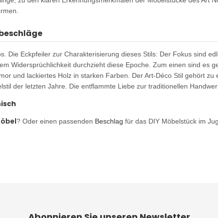
rlinge, zu den klaren Erkennungsmerkmalen der Möbelstücke des Art 
ormen.
lbeschläge
. Die Eckpfeiler zur Charakterisierung dieses Stils: Der Fokus sind e
lem Widersprüchlichkeit durchzieht diese Epoche. Zum einen sind es 
or und lackiertes Holz in starken Farben. Der Art-Déco Stil gehört z
l der letzten Jahre. Die entflammte Liebe zur traditionellen Handwerk
nisch
Möbel
? Oder einen passenden
Beschlag
für das DIY Möbelstück im Juge
Abonnieren Sie unseren Newsletter