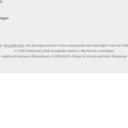
er
ungen
gl.
Versandkosten
. Die durchgestrichenen Preise entsprechen dem bisherigen Preis bei Onlin
© 2026 Onlineshop | Antik-Ersatzteile Hanisch • Alle Rechte vorbehalten
modified eCommerce Shopsoftware © 2009-2026 • Design & Umsetzung Rehm Webdesign