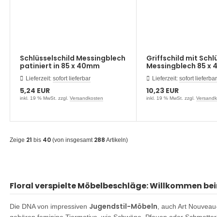
Schlüsselschild Messingblech
Griffschild mit Schl
patiniert in 85 x 40mm
Messingblech 85 x
Lieferzeit:
sofort lieferbar
Lieferzeit:
sofort lieferbar
5,24 EUR
10,23 EUR
inkl. 19 % MwSt. zzgl.
Versandkosten
inkl. 19 % MwSt. zzgl.
Versandk
21
40
288
Zeige
bis
(von insgesamt
Artikeln)
Floral verspielte Möbelbeschläge: Willkommen be
Jugendstil-Möbeln
Die DNA von impressiven
, auch Art Nouveau