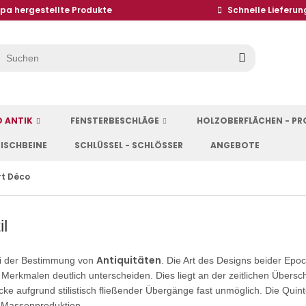
opa hergestellte Produkte
Schnelle Lieferun
D ANTIK
FENSTERBESCHLÄGE
HOLZOBERFLÄCHEN - P
ISCHBEINE
SCHLÜSSEL - SCHLÖSSER
ANGEBOTE
rt Déco
l
Antiquitäten
ei der Bestimmung von
. Die Art des Designs beider Epo
 Merkmalen deutlich unterscheiden. Dies liegt an der zeitlichen Übers
e aufgrund stilistisch fließender Übergänge fast unmöglich. Die Quint
n Massenproduktion.