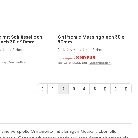
d mit Schlüsselloch
Griffschild Messingblech 30 x
lech 30 x 90mm
90mm
ofort lieferbar
Lieferzeit:
sofort lieferbar
8,90 EUR
Sonderpreis
. zzgl.
Versandkosten
inkl. 19 % MwSt. zzgl.
Versandkosten
1
2
3
4
5
h sind verspielte Ornamente mit blumigen Motiven. Ebenfalls