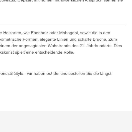
Nouveaus. Gepaart mit hohem handwerklichen Anspruch stehen sie
dle Holzarten, wie Ebenholz oder Mahagoni, sowie die in den
geometrische Formen, elegante Linien und scharfe Brüche. Zum
u einem der angesagtesten Wohntrends des 21. Jahrhunderts. Dies
skunst spielt eine entscheidende Rolle.
ndstil-Style - wir haben es! Bei uns bestellen Sie die längst