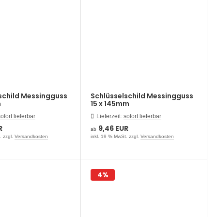
schild Messingguss
Schlüsselschild Messingguss
m
15 x 145mm
ofort lieferbar
Lieferzeit:
sofort lieferbar
R
9,46 EUR
ab
. zzgl.
Versandkosten
inkl. 19 % MwSt. zzgl.
Versandkosten
4%