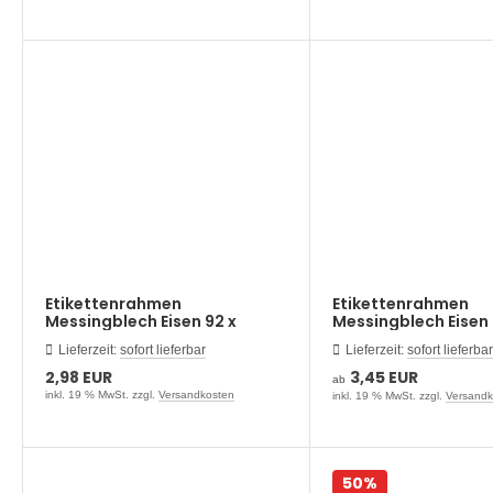
Etikettenrahmen
Etikettenrahmen
Messingblech Eisen 92 x
Messingblech Eisen 
38mm
23mm
Lieferzeit:
sofort lieferbar
Lieferzeit:
sofort lieferbar
2,98 EUR
3,45 EUR
ab
inkl. 19 % MwSt. zzgl.
Versandkosten
inkl. 19 % MwSt. zzgl.
Versandk
50%