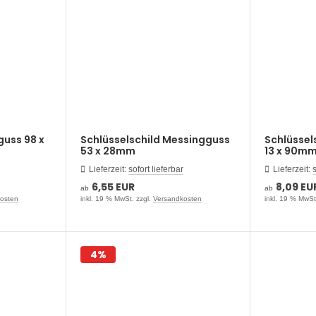
guss 98 x
Schlüsselschild Messingguss
Schlüssel
53 x 28mm
13 x 90m
Lieferzeit:
sofort lieferbar
Lieferzeit:
s
6,55 EUR
8,09 EU
ab
ab
osten
inkl. 19 % MwSt. zzgl.
Versandkosten
inkl. 19 % MwSt
4%