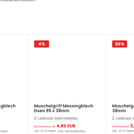
4%
30%
ngblech
Muschelgriff Messingblech
Muschelgri
Eisen 85 x 38mm
38mm
Lieferzeit:
sofort lieferbar
Lieferzeit:
s
4,80 EUR
3
Sonderpreis ab
Sonderpreis
osten
inkl. 19 % MwSt. zzgl.
Versandkosten
inkl. 19 % MwSt