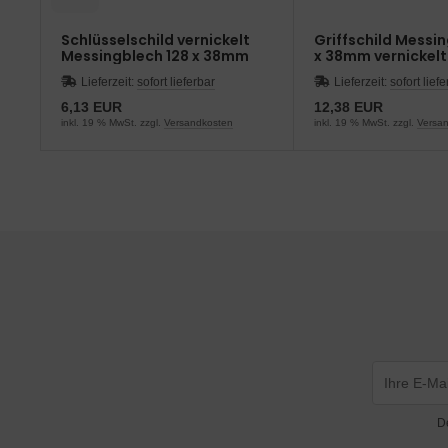
och
Schlüsselschild vernickelt
Griffschild Messi
Messingblech 128 x 38mm
x 38mm vernickelt
Lieferzeit:
sofort lieferbar
Lieferzeit:
sofort lief
6,13 EUR
12,38 EUR
inkl. 19 % MwSt. zzgl.
Versandkosten
inkl. 19 % MwSt. zzgl.
Versa
D