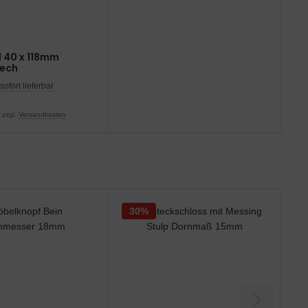
d 40 x 118mm
lech
sofort lieferbar
R
 zzgl.
Versandkosten
30%