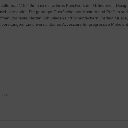
rizontalformat 118x40mm ist ein wahres Kunstwerk der Gründerzeit-Desi
Finish versendet. Die geprägte Oberfläche aus Mustern und Profilen ver
 Öffnen von restaurierten Schubladen und Schubfächern. Perfekt für alle
ufbereitungen. Ein unverzichtbares Accessoire für progressive Möbelen
.
ommen.