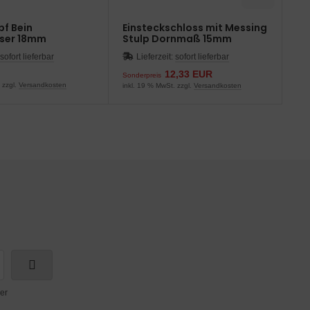
f Bein
Einsteckschloss mit Messing
Ei
ser 18mm
Stulp Dornmaß 15mm
St
D
sofort lieferbar
Lieferzeit:
sofort lieferbar
12,33 EUR
Sonderpreis
ab
 zzgl.
Versandkosten
inkl. 19 % MwSt. zzgl.
Versandkosten
ink
er