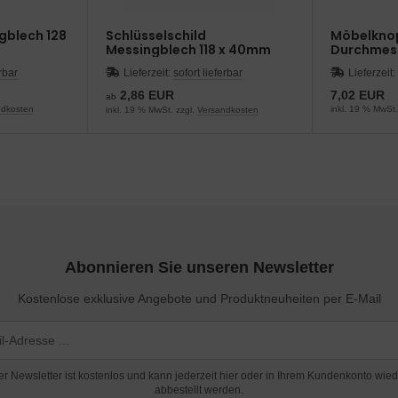
ngblech 128
Schlüsselschild
Möbelknop
Messingblech 118 x 40mm
Durchmes
erbar
Lieferzeit:
sofort lieferbar
Lieferzeit:
2,86 EUR
7,02 EUR
ab
ndkosten
inkl. 19 % MwSt.
inkl. 19 % MwSt. zzgl.
Versandkosten
Abonnieren Sie unseren Newsletter
Kostenlose exklusive Angebote und Produktneuheiten per E-Mail
er Newsletter ist kostenlos und kann jederzeit hier oder in Ihrem Kundenkonto wied
abbestellt werden.