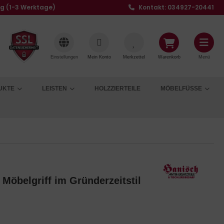
ng (1-3 Werktage)
Kontakt: 034927-20441
Einstellungen
Mein Konto
Merkzettel
Warenkorb
Menü
UKTE
LEISTEN
HOLZZIERTEILE
MÖBELFÜSSE
 Möbelgriff im Gründerzeitstil