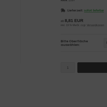
HAN:
2097
Lieferzeit:
sofort lieferbar
8,81 EUR
ab
inkl. 19 % MwSt. zzgl.
Versandkosten
Bitte Oberfläche
auswählen: