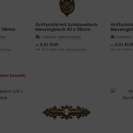
Griffschild mit Schlüsselloch
Griffschil
x 118mm
Messingblech 40 x 118mm
Messingb
erbar
Lieferzeit:
sofort lieferbar
Lieferzeit:
8,81 EUR
8,81 EU
ab
ab
ndkosten
inkl. 19 % MwSt. zzgl.
Versandkosten
inkl. 19 % MwSt.
ikel bestellt: