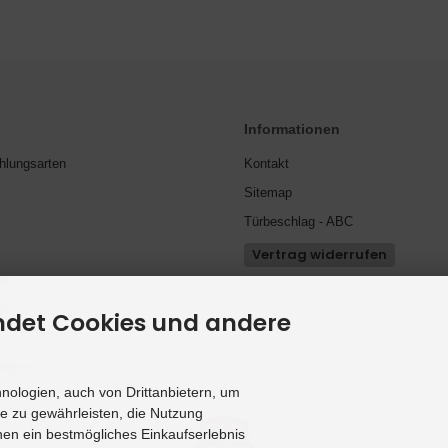
Informationen
hlungsarten
Kontakt
Sitemap
Türbeschlag - ABC
Vertrag widerrufen
ar
er
ndet Cookies und andere
ungen
ologien, auch von Drittanbietern, um
te zu gewährleisten, die Nutzung
en ein bestmögliches Einkaufserlebnis