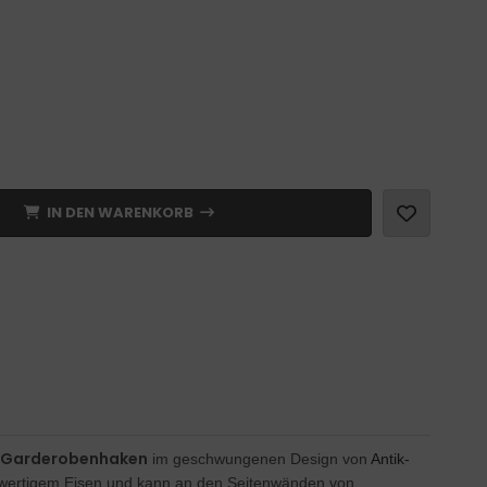
IN DEN WARENKORB
Garderobenhaken
im geschwungenen Design von
Antik-
hwertigem Eisen und kann an den Seitenwänden von