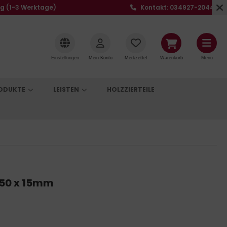
ng (1-3 Werktage)
Kontakt: 034927-20441
Einstellungen
Mein Konto
Merkzettel
Warenkorb
Menü
RODUKTE
LEISTEN
HOLZZIERTEILE
150 x 15mm