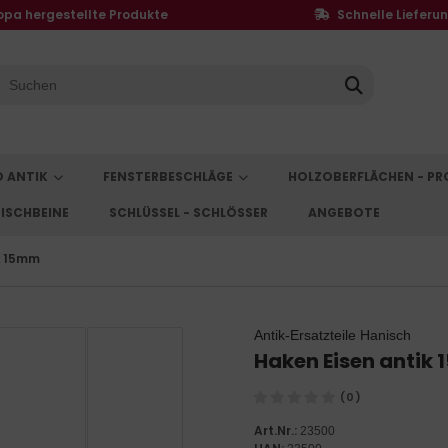
opa hergestellte Produkte
Schnelle Lieferu
D ANTIK
FENSTERBESCHLÄGE
HOLZOBERFLÄCHEN - P
ISCHBEINE
SCHLÜSSEL - SCHLÖSSER
ANGEBOTE
 x 15mm
Antik-Ersatzteile Hanisch
Haken Eisen antik 
(0)
Art.Nr.:
23500