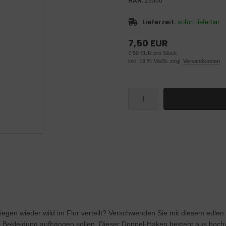
HAN:
23500
Lieferzeit:
sofort lieferbar
7,50 EUR
7,50 EUR pro Stück
inkl. 19 % MwSt. zzgl.
Versandkosten
liegen wieder wild im Flur verteilt? Verschwenden Sie mit diesem edlen
 Bekleidung aufhängen sollen. Dieser Doppel-Haken besteht aus hoc