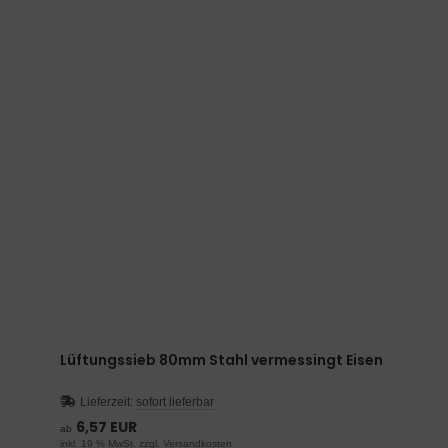
Lüftungssieb 80mm Stahl vermessingt Eisen
Lieferzeit:
sofort lieferbar
6,57 EUR
ab
inkl. 19 % MwSt. zzgl.
Versandkosten