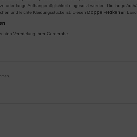
rze oder lange Aufhängemöglichkeit eingesetzt werden. Die lange Aufhä
Doppel-Haken
chen und leichte Kleidungsstücke ist. Diesen
im Landh
en
lechten Veredelung Ihrer Garderobe.
ommen.