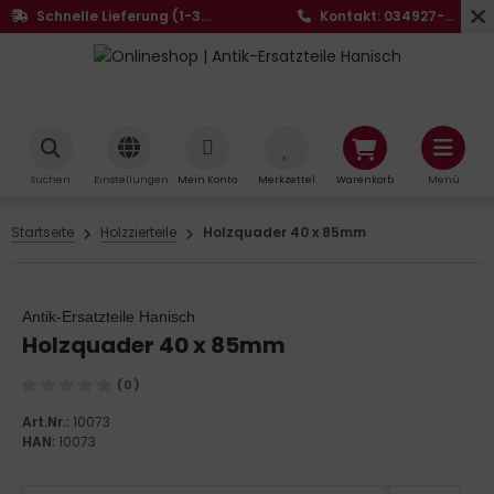
Schnelle Lieferung (1-3
Kontakt: 034927-
Werktage)
20441
Suchen
Einstellungen
Mein Konto
Merkzettel
Warenkorb
Menü
Startseite
Holzzierteile
Holzquader 40 x 85mm
Antik-Ersatzteile Hanisch
Holzquader 40 x 85mm
(0)
Art.Nr.:
10073
HAN:
10073