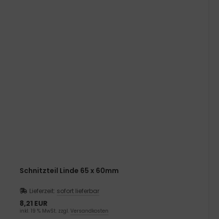
Schnitzteil Linde 65 x 60mm
Lieferzeit:
sofort lieferbar
8,21 EUR
inkl. 19 % MwSt. zzgl.
Versandkosten