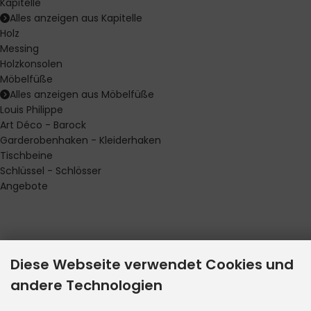
Kapitelle
Alles anzeigen aus Kapitelle
Holz
Messing
Holzkonsolen
Möbelfüße
Alles anzeigen aus Möbelfüße
Louis Philippe
Art Déco - Barock
Garderobenhaken - Kleiderhaken
Tischbeine
Schlüssel - Schlösser
Angebote
Diese Webseite verwendet Cookies und
andere Technologien