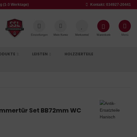
g (1-3 Werktage)
Kontakt: 034927-20441
Einstellungen
Mein Konto
Merkzettel
Warenkorb
Menü
RODUKTE
LEISTEN
HOLZZIERTEILE
Zimmertür Set BB72mm WC