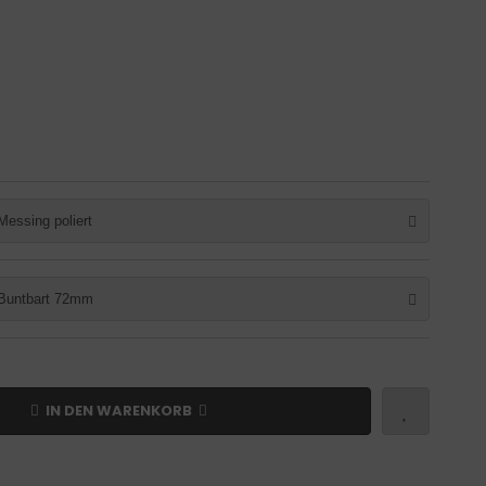
Messing poliert
Buntbart 72mm
IN DEN WARENKORB