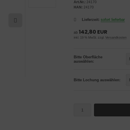
Art.Nr.:
24170
HAN:
24170
Lieferzeit:
sofort lieferbar
142,80 EUR
ab
inkl. 19 % MwSt. zzgl.
Versandkosten
Bitte Oberfläche
auswählen:
Bitte Lochung auswählen: