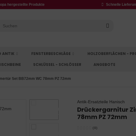
opa hergestellte Produkte
Schnelle Lieferun
D ANTIK
FENSTERBESCHLÄGE
HOLZOBERFLÄCHEN - P
ISCHBEINE
SCHLÜSSEL - SCHLÖSSER
ANGEBOTE
immertür Set BB72mm WC 78mm PZ 72mm
Antik-Ersatzteile Hanisch
Drückergarnitur 
78mm PZ 72mm
(0)