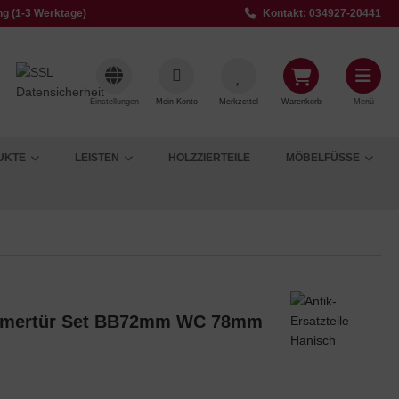
ng (1-3 Werktage)
Kontakt: 034927-20441
Einstellungen
Mein Konto
Merkzettel
Warenkorb
Menü
UKTE
LEISTEN
HOLZZIERTEILE
MÖBELFÜSSE
immertür Set BB72mm WC 78mm