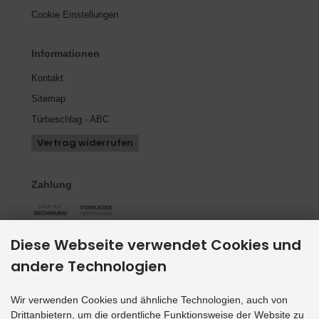
Cookie Einstellungen
Informationen
Kontakt
Sitemap
Türbeschlag - ABC
Vertrag widerrufen
Zahlung
Diese Webseite verwendet Cookies und
Versand
andere Technologien
Wir verwenden Cookies und ähnliche Technologien, auch von
Social Media
Drittanbietern, um die ordentliche Funktionsweise der Website zu