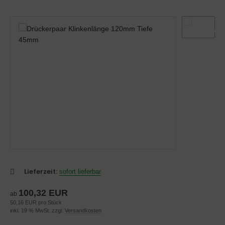
belbeschläge-technisch
Lieferzeit:
sofort lieferbar
100,32 EUR
ab
50,16 EUR pro Stück
inkl. 19 % MwSt. zzgl.
Versandkosten