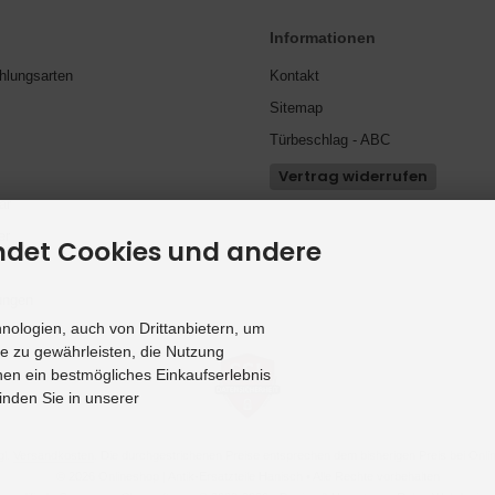
Informationen
hlungsarten
Kontakt
Sitemap
Türbeschlag - ABC
Vertrag widerrufen
ar
er
ndet Cookies und andere
ungen
ologien, auch von Drittanbietern, um
te zu gewährleisten, die Nutzung
en ein bestmögliches Einkaufserlebnis
inden Sie in unserer
gl.
Versandkosten
. Die durchgestrichenen Preise entsprechen dem bisherigen Preis bei Onlin
© 2026 Onlineshop | Antik-Ersatzteile Hanisch • Alle Rechte vorbehalten