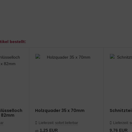
ikel bestellt:
hlüsselloch
Holzquader 35 x 70mm
Schnitztei
x 82mm
bar
Lieferzeit:
sofort lieferbar
Lieferzeit:
s
1,25 EUR
9,76 EUR
ab