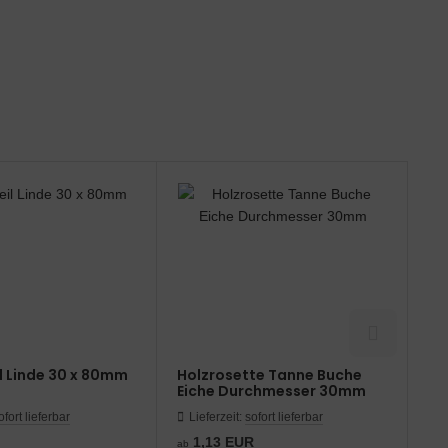
l Linde 30 x 80mm
Holzrosette Tanne Buche
Pr
Eiche Durchmesser 30mm
2.
ofort lieferbar
Lieferzeit:
sofort lieferbar
L
1,13 EUR
ab
Son