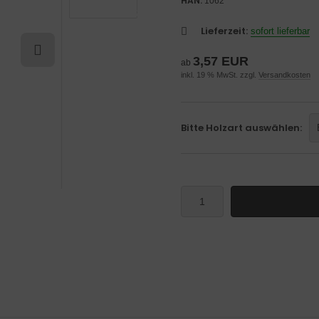
HAN:
1062
Lieferzeit:
sofort lieferbar
3,57 EUR
ab
inkl. 19 % MwSt. zzgl.
Versandkosten
Bitte Holzart auswählen: