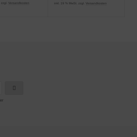
 zzgl.
Versandkosten
inkl. 19 % MwSt. zzgl.
Versandkosten
5,1
ink
er