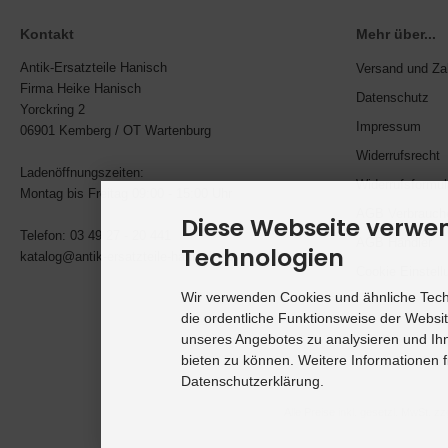
Kontakt
Mehr über...
Antik-Ersatzteile Hanisch
Versand und Za
Firma Heike Hanisch
Datenschutz
Yorckring 2
Impressum
06901 Kemberg / OT Wartenburg
Widerrufsrecht
Ladenöffnungszeiten:
Widerrufsformul
Montag bis Freitag 09:00 - 15:00 Uhr
AGB Verbrauch
Diese Webseite verwe
Telefon: 03 49 27 - 20 441
AGB Händler
Technologien
katalog@antik-ersatzteile-hanisch.de
Cookie Einstell
Wir verwenden Cookies und ähnliche Techn
die ordentliche Funktionsweise der Websi
unseres Angebotes zu analysieren und Ihn
bieten zu können. Weitere Informationen f
Datenschutzerklärung.
Alle Preise inkl. gesetzl. MwSt. zz