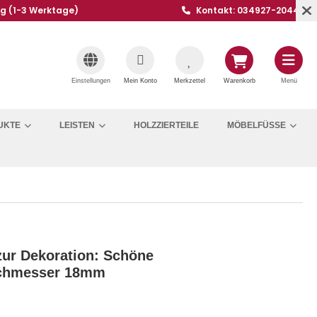
ng (1-3 Werktage)
Kontakt: 034927-20441
Einstellungen
Mein Konto
Merkzettel
Warenkorb
Menü
UKTE
LEISTEN
HOLZZIERTEILE
MÖBELFÜSSE
ur Dekoration: Schöne
rchmesser 18mm