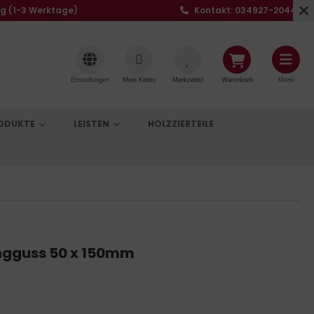
ng (1-3 Werktage)
Kontakt: 034927-20441
Einstellungen
Mein Konto
Merkzettel
Warenkorb
Menü
RODUKTE
LEISTEN
HOLZZIERTEILE
ngguss 50 x 150mm