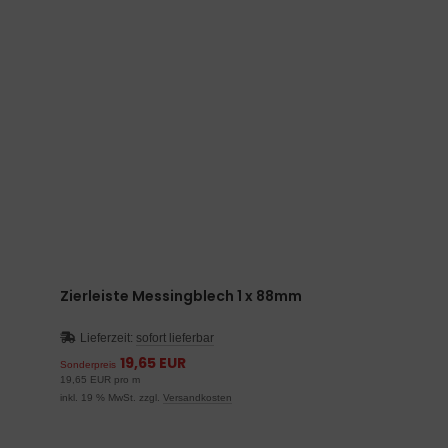
Zierleiste Messingblech 1 x 88mm
Lieferzeit:
sofort lieferbar
19,65 EUR
Sonderpreis
19,65 EUR pro m
inkl. 19 % MwSt. zzgl.
Versandkosten