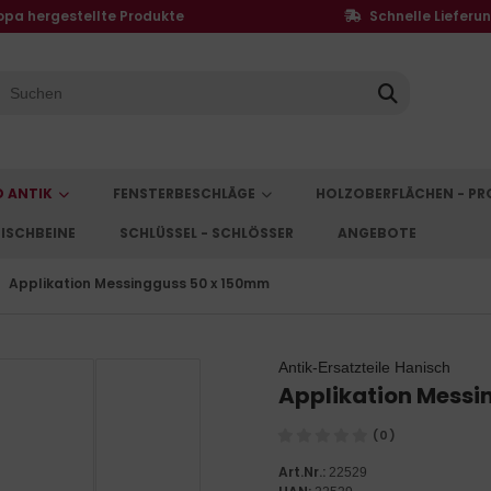
opa hergestellte Produkte
Schnelle Lieferu
D ANTIK
FENSTERBESCHLÄGE
HOLZOBERFLÄCHEN - P
ISCHBEINE
SCHLÜSSEL - SCHLÖSSER
ANGEBOTE
Applikation Messingguss 50 x 150mm
Antik-Ersatzteile Hanisch
Applikation Messi
(0)
Art.Nr.:
22529