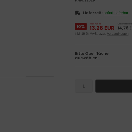
HAN:
22529
Lieferzeit:
sofort lieferbar
Jetzt nur ab
Unser bisherig
10%
13,28 EUR
14,76 
inkl. 19 % MwSt. zzgl.
Versandkosten
Bitte Oberfläche
auswählen: