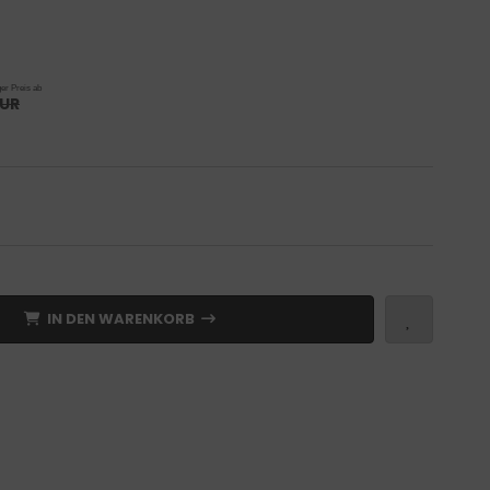
er Preis ab
EUR
IN DEN WARENKORB