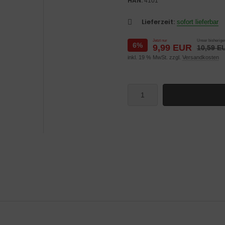
HAN:
4101
Lieferzeit:
sofort lieferbar
Jetzt nur
Unser bisheriger
6%
9,99 EUR
10,59 E
inkl. 19 % MwSt. zzgl.
Versandkosten