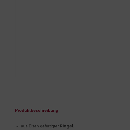
efschlitz
rklopfer
rklingel
oßgriffe
rriegel
nder
hiebetürmuscheln
mmertürgarnituren
Produktbeschreibung
Riegel
aus Eisen gefertigter
.