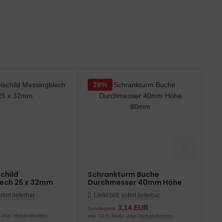
28%
child
Schrankturm Buche
Ka
ech 25 x 32mm
Durchmesser 40mm Höhe
vo
80mm
bl
ofort lieferbar
Lieferzeit:
sofort lieferbar
L
D
3,14 EUR
Sonderpreis
ab
 zzgl.
Versandkosten
inkl. 19 % MwSt. zzgl.
Versandkosten
ink