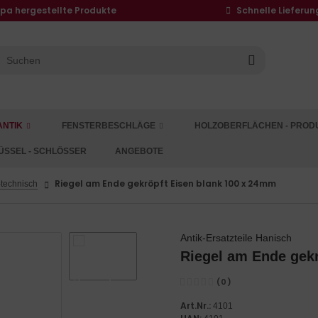
opa hergestellte Produkte
Schnelle Lieferun
ANTIK
FENSTERBESCHLÄGE
HOLZOBERFLÄCHEN - PROD
ÜSSEL - SCHLÖSSER
ANGEBOTE
Riegel am Ende gekröpft Eisen blank 100 x 24mm
technisch
Antik-Ersatzteile Hanisch
Riegel am Ende gek
(0)
Art.Nr.:
4101