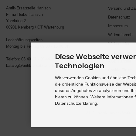
Antik-Ersatzteile Hanisch
Versand und Za
Firma Heike Hanisch
Datenschutz
Yorckring 2
Impressum
06901 Kemberg / OT Wartenburg
Widerrufsrecht
Ladenöffnungszeiten:
Widerrufsformul
Montag bis Freitag 09:00 - 15:00 Uhr
AGB Verbrauch
Diese Webseite verwe
Telefon: 03 49 27 - 20 441
AGB Händler
Technologien
katalog@antik-ersatzteile-hanisch.de
Cookie Einstell
Wir verwenden Cookies und ähnliche Techn
die ordentliche Funktionsweise der Websi
unseres Angebotes zu analysieren und Ihn
bieten zu können. Weitere Informationen f
Datenschutzerklärung.
Alle Preise inkl. gesetzl. MwSt. zz