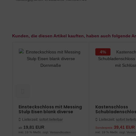
Kunden, die diesen Artikel kauften, haben auch folgende Art
4%
Einsteckschloss mit Messing
Kastenschloss
Stulp Eisen blank diverse
Schubladenschlos
Dornmaße
antik mit Schlüsse
Lieferzeit:
sofort lieferbar
Lieferzeit:
sofort liefer
19,81 EUR
39,41 EUR
ab
Sonderpreis
inkl. 19 % MwSt. zzgl.
Versandkosten
inkl. 19 % MwSt. zzgl.
Versa