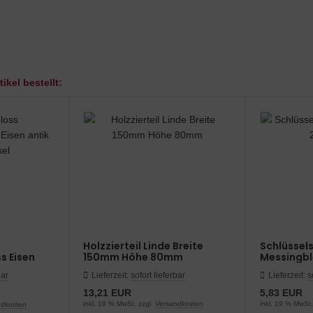
ikel bestellt:
Holzzierteil Linde Breite
Schlüssels
s Eisen
150mm Höhe 80mm
Messingbl
l
bar
Lieferzeit:
sofort lieferbar
Lieferzeit:
s
13,21 EUR
5,83 EUR
inkl. 19 % MwSt. zzgl.
Versandkosten
inkl. 19 % MwSt.
ndkosten