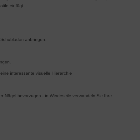
tile einfügt.
n Schubladen anbringen.
ingen.
ine interessante visuelle Hierarchie
er Nägel bevorzugen - in Windeseile verwandeln Sie Ihre