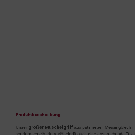
Produktbeschreibung
großer Muschelgriff
Unser
aus patiniertem Messingblech mit
sondern verleiht dem Möbelgriff auch eine ansprechende Textu