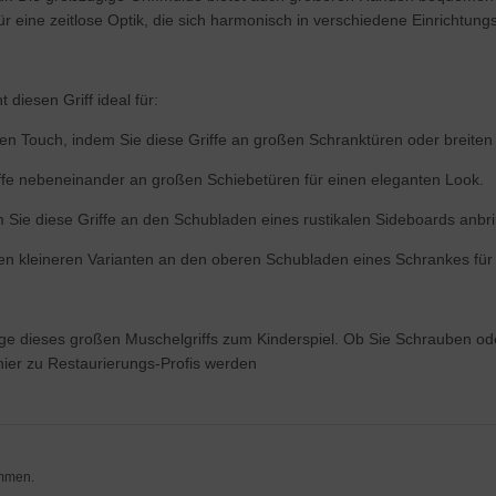
 eine zeitlose Optik, die sich harmonisch in verschiedene Einrichtungss
diesen Griff ideal für:
hen Touch, indem Sie diese Griffe an großen Schranktüren oder breite
iffe nebeneinander an großen Schiebetüren für einen eleganten Look.
Sie diese Griffe an den Schubladen eines rustikalen Sideboards anbr
en kleineren Varianten an den oberen Schubladen eines Schrankes für e
age dieses großen Muschelgriffs zum Kinderspiel. Ob Sie Schrauben od
hier zu Restaurierungs-Profis werden
ommen.