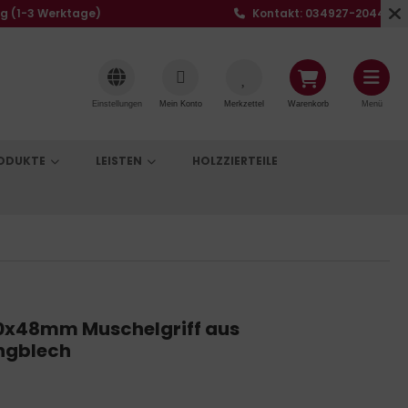
ng (1-3 Werktage)
Kontakt: 034927-20441
Einstellungen
Mein Konto
Merkzettel
Warenkorb
Menü
RODUKTE
LEISTEN
HOLZZIERTEILE
00x48mm Muschelgriff aus
ngblech