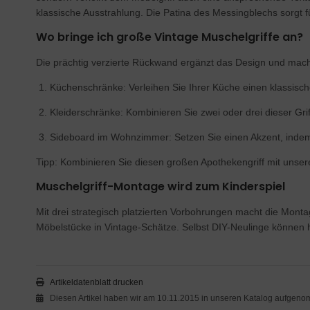
klassische Ausstrahlung. Die Patina des Messingblechs sorgt für
Wo bringe ich große Vintage Muschelgriffe an?
Die prächtig verzierte Rückwand ergänzt das Design und macht 
Küchenschränke: Verleihen Sie Ihrer Küche einen klassisc
Kleiderschränke: Kombinieren Sie zwei oder drei dieser Gr
Sideboard im Wohnzimmer: Setzen Sie einen Akzent, indem 
Tipp: Kombinieren Sie diesen großen Apothekengriff mit unser
Muschelgriff-Montage wird zum Kinderspiel
Mit drei strategisch platzierten Vorbohrungen macht die Mont
Möbelstücke in Vintage-Schätze. Selbst DIY-Neulinge können 
Artikeldatenblatt drucken
Diesen Artikel haben wir am 10.11.2015 in unseren Katalog aufgen