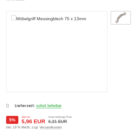
efschlitz
rklopfer
rklingel
oßgriffe
rriegel
nder
hiebetürmuscheln
mmertürgarnituren
Lieferzeit:
sofort lieferbar
Jetzt nur
Unser bisheriger Preis
5%
5,96 EUR
6,31 EUR
inkl. 19 % MwSt. zzgl.
Versandkosten