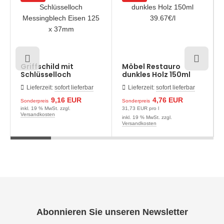
Griffschild mit
Möbel Restauro
Schlüsselloch
dunkles Holz 150ml
Messingblech Eisen
39.67€/l
Lieferzeit:
sofort lieferbar
Lieferzeit:
sofort lieferbar
125 x 37mm
9,16 EUR
4,76 EUR
Sonderpreis
Sonderpreis
inkl. 19 % MwSt. zzgl.
31,73 EUR pro l
Versandkosten
inkl. 19 % MwSt. zzgl.
Versandkosten
Abonnieren Sie unseren Newsletter