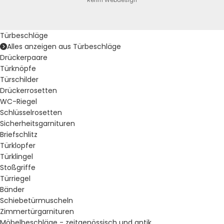
Rehm Webdesign
Türbeschläge
Alles anzeigen aus Türbeschläge
Drückerpaare
Türknöpfe
Türschilder
Drückerrosetten
WC-Riegel
Schlüsselrosetten
Sicherheitsgarnituren
Briefschlitz
Türklopfer
Türklingel
Stoßgriffe
Türriegel
Bänder
Schiebetürmuscheln
Zimmertürgarnituren
Möbelbeschläge - zeitgenössisch und antik