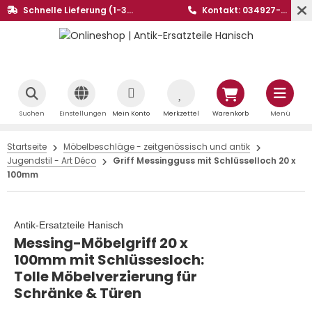
Schnelle Lieferung (1-3
Kontakt: 034927-
Werktage)
20441
Suchen
Einstellungen
Mein Konto
Merkzettel
Warenkorb
Menü
Startseite
Möbelbeschläge - zeitgenössisch und antik
Jugendstil - Art Déco
Griff Messingguss mit Schlüsselloch 20 x
100mm
Antik-Ersatzteile Hanisch
Messing-Möbelgriff 20 x
100mm mit Schlüssesloch:
Tolle Möbelverzierung für
Schränke & Türen