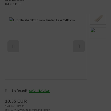
belbeschläge-technisch
HAN:
efschlitz
11106
rklopfer
rklingel
oßgriffe
rriegel
nder
hiebetürmuscheln
mmertürgarnituren
Lieferzeit:
sofort lieferbar
10,35 EUR
4,31 EUR pro m
inkl. 19 % MwSt. zzgl.
Versandkosten