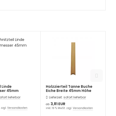
l Linde
Holzzierteil Tanne Buche
Sc
ser 45mm
Eiche Breite 45mm Höhe
Du
440mm
1
ofort lieferbar
Lieferzeit:
sofort lieferbar
L
3,81 EUR
ab
ab
 zzgl.
Versandkosten
inkl. 19 % MwSt. zzgl.
Versandkosten
ink