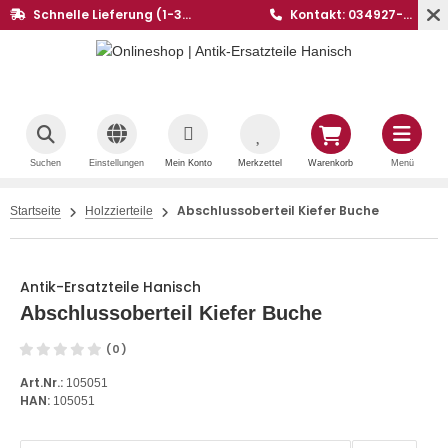
Schnelle Lieferung (1-3
Kontakt: 034927-
Werktage)
20441
Suchen
Einstellungen
Mein Konto
Merkzettel
Warenkorb
Menü
Abschlussoberteil Kiefer Buche
Startseite
Holzzierteile
Antik-Ersatzteile Hanisch
Abschlussoberteil Kiefer Buche
(0)
Art.Nr.:
105051
HAN:
105051