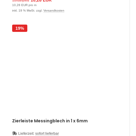
10,28 EUR
Sonderpreis
10,28 EUR pro m
inkl. 19 % MwSt. zzgl.
Versandkosten
19%
Zierleiste Messingblech in 1 x 6mm
Lieferzeit:
sofort lieferbar